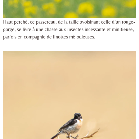
Haut perché, ce passereau, de la taille avoisinant celle d’un rouge-
gorge, se livre à une chasse aux insectes incessante et minitieuse,
parfois en compagnie de linottes mélodieuses.