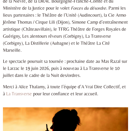
de la Nièvre, de la DRAC Bourgogne-Franche-Comté et du
Ministère de la Justice pour le volet
Forces du désordre
. Parmi les
lieux partenaires : le Théâtre de l’Unité (Audincourt), la Cie Armo
Jérôme Thomas / Cirque Lili (Dijon), Simone Camp d’entraînement
artistique (Châteauvillain), le TFRG Théâtre de Forges Royales de
Guérigny, Les alentours rêveurs (Corbigny), La Transverse
(Corbigny), La Distillerie (Aubagne) et le Théâtre La Cité
Marseille.
Le spectacle poursuit sa tournée : prochaine date au Mas Razal sur
le Larzac le 19 juin 2026, puis à nouveau à La Transverse le 10
juillet dans le cadre de la Nuit des/ordres.
Merci à Alice Thalamy, à toute l’équipe d’A Vrai Dire Collectif, et
à
La Transverse
pour leur confiance et leur accueil.