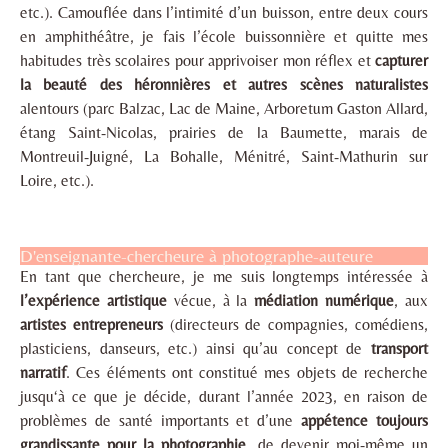
etc.). Camouflée dans l’intimité d’un buisson, entre deux cours
en amphithéâtre, je fais l’école buissonnière et quitte mes
habitudes très scolaires pour apprivoiser mon réflex et
capturer
la beauté des héronnières et autres scènes naturalistes
alentours (parc Balzac, Lac de Maine, Arboretum Gaston Allard,
étang Saint-Nicolas, prairies de la Baumette, marais de
Montreuil-Juigné, La Bohalle, Ménitré, Saint-Mathurin sur
Loire, etc.).
D'enseignante-chercheure à photographe-auteure
En tant que chercheure, je me suis longtemps intéressée à
l’expérience artistique
vécue, à la
médiation numérique
, aux
artistes entrepreneurs
(directeurs de compagnies, comédiens,
plasticiens, danseurs, etc.) ainsi qu’au concept de
transport
narratif
. Ces éléments ont constitué mes objets de recherche
jusqu‘à ce que je décide, durant l’année 2023, en raison de
problèmes de santé importants et d’une
appétence toujours
grandissante pour la photographie
, de devenir moi-même un