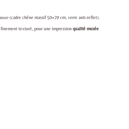
ature
(cadre chêne massif 50×70 cm, verre anti-reflet).
t finement texturé, pour une impression
qualité musée