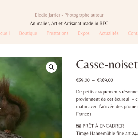
Elodie Jarrier - Photographe auteur
Animalier, Art et Artisanat made in BFC
cueil
Boutique
Prestations
Expos
Actualités
Cont
Casse-noiset
€
69,00
–
€
369,00
De petits craquements résonnent
proviennent de cet écureuil « c
matin avec l’arrivée des promen
France)
🖼 PRÊT À ENCADRER
Tirage Hahnemühle fine art 2