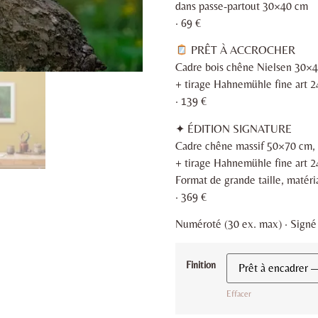
dans passe-partout 30×40 cm
· 69 €
PRÊT À ACCROCHER
Cadre bois chêne Nielsen 30×
+ tirage Hahnemühle fine art 
· 139 €
✦ ÉDITION SIGNATURE
Cadre chêne massif 50×70 cm, v
+ tirage Hahnemühle fine art 
Format de grande taille, matér
· 369 €
Numéroté (30 ex. max) · Signé ·
Finition
Effacer