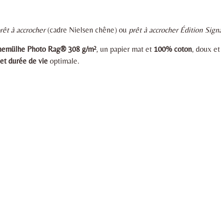
rêt à accrocher
(cadre Nielsen chêne) ou
prêt à accrocher Édition Sign
ahnemülhe Photo Rag® 308 g/m²
, un papier mat et
100% coton
, doux e
et durée de vie
optimale.