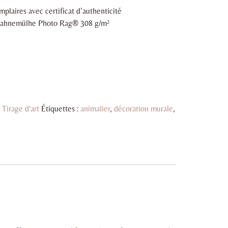
plaires avec certificat d’authenticité
t Hahnemülhe Photo Rag® 308 g/m²
:
Tirage d'art
Étiquettes :
animalier
,
décoration murale
,