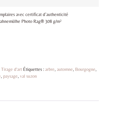
plaires avec certificat d’authenticité
t Hahnemülhe Photo Rag® 308 g/m²
:
Tirage d'art
Étiquettes :
arbre
,
automne
,
Bourgogne
,
e
,
paysage
,
val suzon