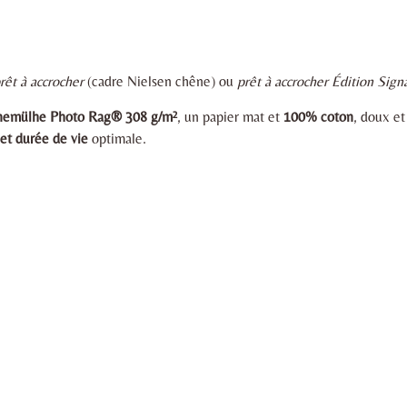
rêt à accrocher
(cadre Nielsen chêne) ou
prêt à accrocher Édition Sign
ahnemülhe Photo Rag® 308 g/m²
, un papier mat et
100% coton
, doux e
et durée de vie
optimale.