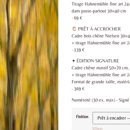
Tirage Hahnemühle fine art 2
dans passe-partout 30×40 cm
· 69 €
PRÊT À ACCROCHER
Cadre bois chêne Nielsen 30×
+ tirage Hahnemühle fine art 
· 139 €
✦ ÉDITION SIGNATURE
Cadre chêne massif 50×70 cm, v
+ tirage Hahnemühle fine art 
Format de grande taille, matér
· 369 €
Numéroté (30 ex. max) · Signé ·
Finition
Effacer