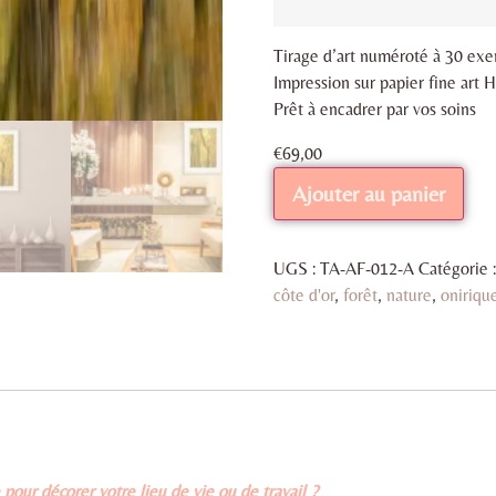
Tirage d’art numéroté à 30 exem
Impression sur papier fine ar
Prêt à encadrer par vos soins
€
69,00
Ajouter au panier
UGS :
TA-AF-012-A
Catégorie 
côte d'or
,
forêt
,
nature
,
oniriqu
pour décorer votre lieu de vie ou de travail ?