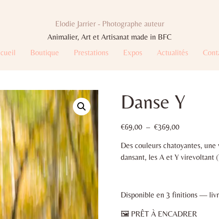
Elodie Jarrier - Photographe auteur
Animalier, Art et Artisanat made in BFC
cueil
Boutique
Prestations
Expos
Actualités
Cont
Danse Y
€
69,00
–
€
369,00
Des couleurs chatoyantes, une v
dansant, les A et Y virevoltan
Disponible en 3 finitions — livr
🖼 PRÊT À ENCADRER