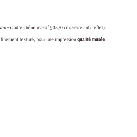
ature
(cadre chêne massif 50×70 cm, verre anti-reflet).
t finement texturé, pour une impression
qualité musée