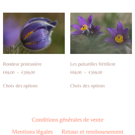
Rondeur printanière
Les pulsatilles frétillent
€
69,00
–
€
369,00
€
69,00
–
€
369,00
Choix des options
Choix des options
Conditions générales de vente
Mentions légales
Retour et remboursement