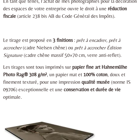
En tant que telles, l’achat de mes photographies pour la décoration
des espaces de votre entreprise ouvre le droit à une
réduction
fiscale
(article 238 bis AB du Code Général des Impôts).
Le tirage est proposé en
3 finitions
:
prêt à encadrer
,
prêt à
accrocher
(cadre Nielsen chêne) ou
prêt à accrocher Édition
Signature
(cadre chêne massif 50×70 cm, verre anti-reflet).
Les tirages sont tous imprimés sur
papier fine art Hahnemülhe
Photo Rag® 308 g/m²
, un papier mat et
100% coton
, doux et
finement texturé, pour une impression
qualité musée
(norme IS
09706) exceptionnelle et une
conservation et durée de vie
optimale.