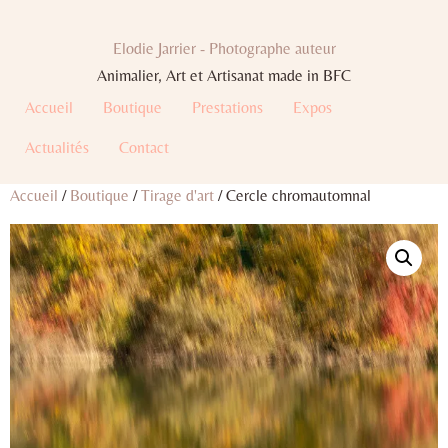
Elodie Jarrier - Photographe auteur
Animalier, Art et Artisanat made in BFC
Accueil
Boutique
Prestations
Expos
Actualités
Contact
Accueil
/
Boutique
/
Tirage d'art
/ Cercle chromautomnal