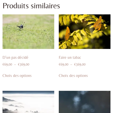
Produits similaires
D’un pas décidé
Faire un tabac
€
69,00
–
€
369,00
€
69,00
–
€
369,00
Choix des options
Choix des options