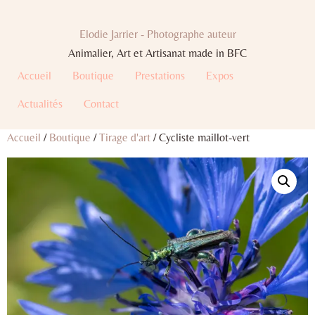
Elodie Jarrier - Photographe auteur
Animalier, Art et Artisanat made in BFC
Accueil
Boutique
Prestations
Expos
Actualités
Contact
Accueil
/
Boutique
/
Tirage d'art
/ Cycliste maillot-vert