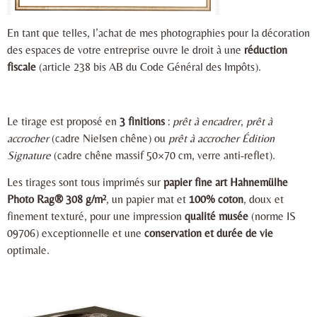
En tant que telles, l’achat de mes photographies pour la décoration
des espaces de votre entreprise ouvre le droit à une
réduction
fiscale
(article 238 bis AB du Code Général des Impôts).
Le tirage est proposé en
3 finitions
:
prêt à encadrer
,
prêt à
accrocher
(cadre Nielsen chêne) ou
prêt à accrocher Édition
Signature
(cadre chêne massif 50×70 cm, verre anti-reflet).
Les tirages sont tous imprimés sur
papier fine art Hahnemülhe
Photo Rag® 308 g/m²
, un papier mat et
100% coton
, doux et
finement texturé, pour une impression
qualité musée
(norme IS
09706) exceptionnelle et une
conservation et durée de vie
optimale.