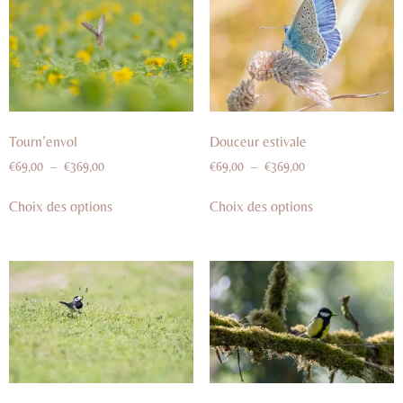
Tourn’envol
Douceur estivale
€
69,00
–
€
369,00
€
69,00
–
€
369,00
Choix des options
Choix des options