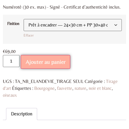
Numéroté (30 ex. max) · Signé · Certificat d’authenticité inclus.
Finition
Effacer
€
69,00
Ajouter au panier
UGS :
TA_NB_ELANDEVIE_TIRAGE SEUL
Catégorie :
Tirage
d'art
Étiquettes :
Bourgogne
,
fauvette
,
nature
,
noir et blanc
,
oiseaux
Description