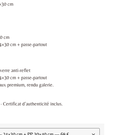
4×30 cm
40 cm
24×30 cm + passe-partout
erre anti-reflet
24×30 cm + passe-partout
iaux premium, rendu galerie.
 Certificat d’authenticité inclus.