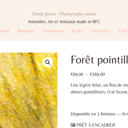
Elodie Jarrier - Photographe auteur
Animalier, Art et Artisanat made in BFC
cueil
Boutique
Prestations
Expos
Actualités
Cont
Forêt pointill
€
69,00
–
€
369,00
Une légère brise, un flou de mo
allures pointillistes. (Val Suz
Disponible en 3 finitions — livr
🖼 PRÊT À ENCADRER