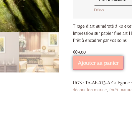
Effacer
Tirage d’art numéroté à 30 exem
Impression sur papier fine ar
Prêt à encadrer par vos soins
€
69,00
Ajouter au panier
UGS :
TA-AF-013-A
Catégorie 
décoration murale
,
forêt
,
natur