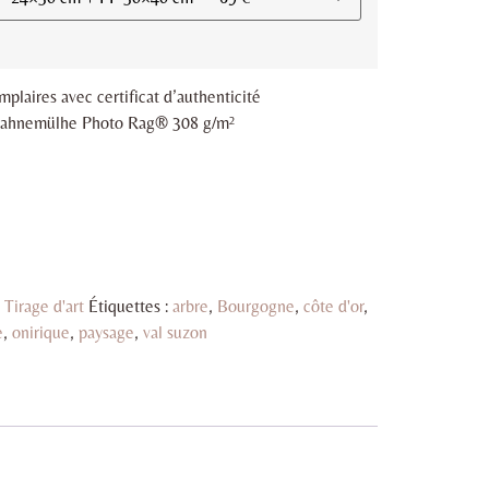
plaires avec certificat d’authenticité
t Hahnemülhe Photo Rag® 308 g/m²
:
Tirage d'art
Étiquettes :
arbre
,
Bourgogne
,
côte d'or
,
e
,
onirique
,
paysage
,
val suzon