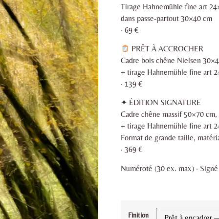
Tirage Hahnemühle fine art 2
dans passe-partout 30×40 cm
· 69 €
PRÊT À ACCROCHER
Cadre bois chêne Nielsen 30×
+ tirage Hahnemühle fine art 
· 139 €
✦ ÉDITION SIGNATURE
Cadre chêne massif 50×70 cm, v
+ tirage Hahnemühle fine art 
Format de grande taille, matér
· 369 €
Numéroté (30 ex. max) · Signé ·
Finition