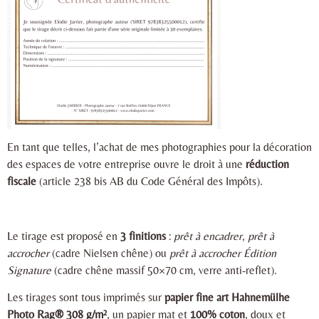
En tant que telles, l’achat de mes photographies pour la décoration
des espaces de votre entreprise ouvre le droit à une
réduction
fiscale
(article 238 bis AB du Code Général des Impôts).
Le tirage est proposé en
3 finitions
:
prêt à encadrer
,
prêt à
accrocher
(cadre Nielsen chêne) ou
prêt à accrocher Édition
Signature
(cadre chêne massif 50×70 cm, verre anti-reflet).
Les tirages sont tous imprimés sur
papier fine art Hahnemülhe
Photo Rag® 308 g/m²
, un papier mat et
100% coton
, doux et