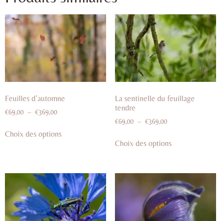
Feuilles d’automne
La sentinelle du feuillage
tendre
€
69,00
–
€
369,00
€
69,00
–
€
369,00
Choix des options
Choix des options