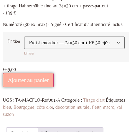
+ tirage Hahnemühle fine art 24×30 cm + passe-partout
· 139 €
Numéroté (30 ex. max) · Signé · Certificat d’authenticité inclus.
Finition
Effacer
€
69,00
Ajouter au panier
UGS :
TA-MACFLO-Réf001-A
Catégorie :
Tirage d'art
Étiquettes :
bleu
,
Bourgogne
,
côte d'or
,
décoration murale
,
fleur
,
macro
,
val
suzon