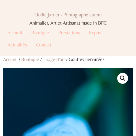
Elodie Jarrier - Photographe auteur
Animalier, Art et Artisanat made in BFC
Accueil
Boutique
Prestations
Expos
Actualités
Contact
Accueil
/
Boutique
/
Tirage d'art
/ Gouttes nervurées