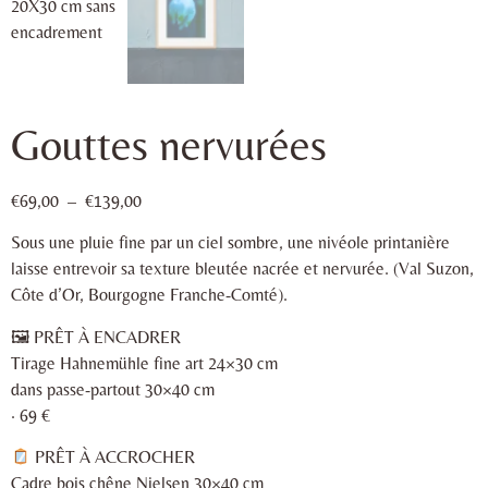
Gouttes nervurées
€
69,00
–
€
139,00
Sous une pluie fine par un ciel sombre, une nivéole printanière
laisse entrevoir sa texture bleutée nacrée et nervurée. (Val Suzon,
Côte d’Or, Bourgogne Franche-Comté).
🖼 PRÊT À ENCADRER
Tirage Hahnemühle fine art 24×30 cm
dans passe-partout 30×40 cm
· 69 €
PRÊT À ACCROCHER
Cadre bois chêne Nielsen 30×40 cm