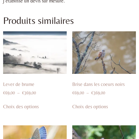
j’établisse un devis sur mesure.
Produits similaires
Lever de brume
Brise dans les coeurs noirs
€
69,00
–
€
369,00
€
69,00
–
€
369,00
Choix des options
Choix des options