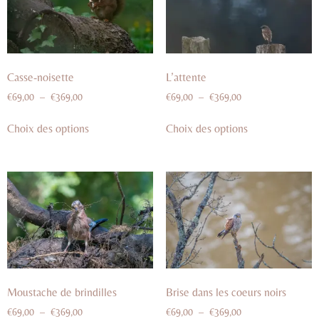
Casse-noisette
L’attente
€
69,00
–
€
369,00
€
69,00
–
€
369,00
Choix des options
Choix des options
Moustache de brindilles
Brise dans les coeurs noirs
€
69,00
–
€
369,00
€
69,00
–
€
369,00