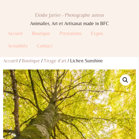
Elodie Jarrier - Photographe auteur
Animalier, Art et Artisanat made in BFC
Accueil
Boutique
Prestations
Expos
Actualités
Contact
Accueil
/
Boutique
/
Tirage d'art
/ Lichen Sunshine